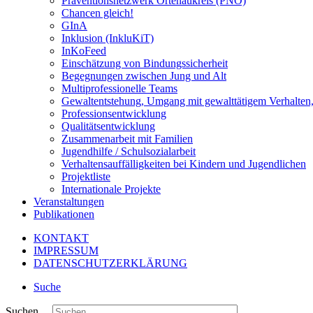
Präventionsnetzwerk Ortenaukreis (PNO)
Chancen gleich!
GInA
Inklusion (InkluKiT)
InKoFeed
Einschätzung von Bindungssicherheit
Begegnungen zwischen Jung und Alt
Multiprofessionelle Teams
Gewaltentstehung, Umgang mit gewalttätigem Verhalten
Professionsentwicklung
Qualitätsentwicklung
Zusammenarbeit mit Familien
Jugendhilfe / Schulsozialarbeit
Verhaltensauffälligkeiten bei Kindern und Jugendlichen
Projektliste
Internationale Projekte
Veranstaltungen
Publikationen
KONTAKT
IMPRESSUM
DATENSCHUTZERKLÄRUNG
Suche
Suchen ...