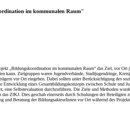
skoordination im kommunalen Raum"
jekt „Bildungskoordination im kommunalen Raum“ das Ziel, vor Ort j
 kann. Zielgruppen waren Jugendverbände, Stadtjugendringe, Kreisjug
ägern vor Ort eingehen. Dabei sollten unter Berücksichtigung des sozi
 Entwicklung eines Gesamtbildungskonzepts zwischen Schule und Jugen
htet, eine Selbstevaluation durchzuführen. Die Ziele und Methoden wur
ch das ZfKJ. Dies geschah einerseits durch Schulungen der Beteiligten 
ung und Beratung der BildungsakteurInnen vor Ort während des Projekt